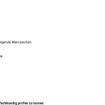
 folgende Warnzeichen:
nk
fachkundig prüfen zu lassen
.