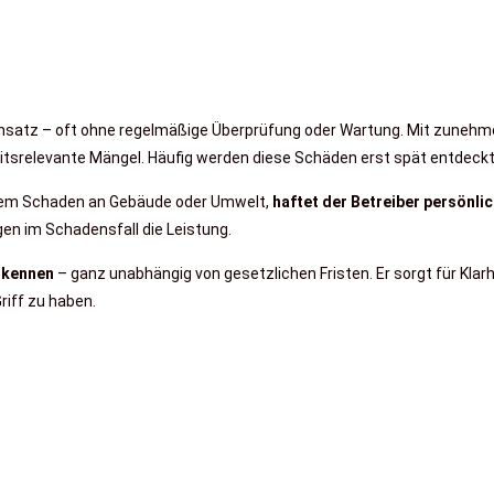
 Einsatz – oft ohne regelmäßige Überprüfung oder Wartung. Mit zunehm
eitsrelevante Mängel. Häufig werden diese Schäden erst spät entdeck
inem Schaden an Gebäude oder Umwelt,
haftet der Betreiber persönli
en im Schadensfall die Leistung.
rkennen
– ganz unabhängig von gesetzlichen Fristen. Er sorgt für Klarh
riff zu haben.