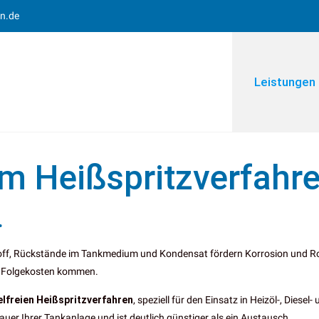
en.de
Leistungen
m Heißspritzverfahr
.
toff, Rückstände im Tankmedium und Kondensat fördern Korrosion und Ro
en Folgekosten kommen.
elfreien Heißspritzverfahren
, speziell für den Einsatz in Heizöl-, Dies
uer Ihrer Tankanlage und ist deutlich günstiger als ein Austausch.