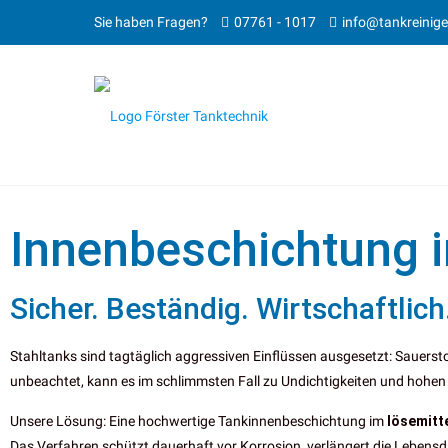
Sie haben Fragen?
07761 - 1017
info@tankreinig
Innenbeschichtung i
Sicher. Beständig. Wirtschaftlich
Stahltanks sind tagtäglich aggressiven Einflüssen ausgesetzt: Sauers
unbeachtet, kann es im schlimmsten Fall zu Undichtigkeiten und hoh
Unsere Lösung: Eine hochwertige Tankinnenbeschichtung im
lösemitt
Das Verfahren schützt dauerhaft vor Korrosion, verlängert die Lebensda